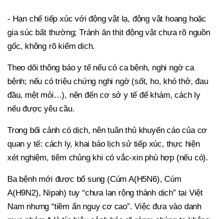
- Hạn chế tiếp xúc với động vật lạ, động vật hoang hoặc
gia súc bất thường; Tránh ăn thịt động vật chưa rõ nguồn
gốc, không rõ kiểm dịch.
Theo dõi thông báo y tế nếu có ca bệnh, nghi ngờ ca
bệnh; nếu có triệu chứng nghi ngờ (sốt, ho, khó thở, đau
đầu, mệt mỏi…), nên đến cơ sở y tế để khám, cách ly
nếu được yêu cầu.
Trong bối cảnh có dịch, nên tuân thủ khuyến cáo của cơ
quan y tế: cách ly, khai báo lịch sử tiếp xúc, thực hiện
xét nghiệm, tiêm chủng khi có vắc‑xin phù hợp (nếu có).
Ba bệnh mới được bổ sung (Cúm A(H5N6), Cúm
A(H9N2), Nipah) tuy “chưa lan rộng thành dịch” tại Việt
Nam nhưng “tiềm ẩn nguy cơ cao”. Việc đưa vào danh