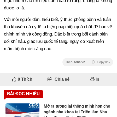
mục nhóm A là tín hiệu cảnh báo rõ ràng: chúng ta không
được lơ là.
Với mỗi người dân, hiểu biết, ý thức phòng bệnh và tuân
thủ khuyến cáo y tế là biện pháp hiệu quả nhất để bảo vệ
chính mình và cộng đồng. Đặc biệt trong bối cảnh biến
đổi khí hậu, giao lưu quốc tế tăng, nguy cơ xuất hiện
mầm bệnh mới càng cao.
Theo
soha.vn
Copy link
0
Thích
Chia sẻ
In
BÀI ĐỌC NHIỀU
Mở ra tương lai thông minh hơn cho
ngành nha khoa tại Triển lãm Nha