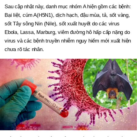
Sau cập nhật này, danh mục nhóm A hiện gồm các bệnh:
Bại liệt, cúm A(H5N1), dịch hạch, đậu mùa, tả, sốt vàng,
sốt Tây sông Nin (Nile), sốt xuất huyết do các virus
Ebola, Lassa, Marburg, viêm đường hô hấp cấp nặng do
virus và các bệnh truyền nhiễm nguy hiểm mới xuất hiện
chưa rõ tác nhân.