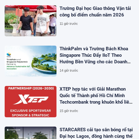
Trường Đại học Giao thông Vận tải
công bố điểm chuẩn năm 2026
11 giờ trước
ThinkPalm và Trường Bách Khoa
Singapore Thúc Đẩy IIoT Theo
Hướng Bền Vững cho các Doanh
Nghiệp Vừa và Nhỏ (SME) cùng các
14 giờ trước
Công Ty Khởi Nghiệp
XTEP hợp tác với Giải Marathon
Quốc tế Thành phố Hồ Chí Minh
Techcombank trong khuôn khổ liên
minh chiến lược 5 năm nhằm phát
15 giờ trước
triển cộng đồng chạy bộ Việt Nam
STARCARES cải tạo sân bóng rổ tại
Đại học Lagos, đồng hành cùng thế