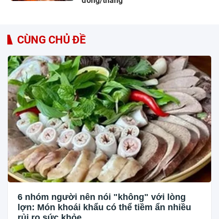
đồng/tháng
CÙNG CHỦ ĐỀ
6 nhóm người nên nói "không" với lòng
lợn: Món khoái khẩu có thể tiềm ẩn nhiều
rủi ro sức khỏe