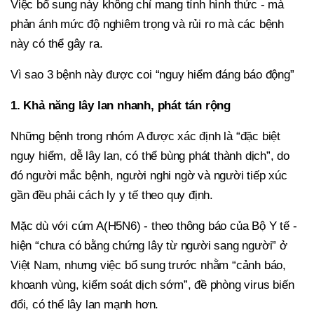
Việc bổ sung này không chỉ mang tính hình thức - mà
phản ánh mức độ nghiêm trọng và rủi ro mà các bệnh
này có thể gây ra.
Vì sao 3 bệnh này được coi “nguy hiểm đáng báo động”
1. Khả năng lây lan nhanh, phát tán rộng
Những bệnh trong nhóm A được xác định là “đặc biệt
nguy hiểm, dễ lây lan, có thể bùng phát thành dịch”, do
đó người mắc bệnh, người nghi ngờ và người tiếp xúc
gần đều phải cách ly y tế theo quy định.
Mặc dù với cúm A(H5N6) - theo thông báo của Bộ Y tế -
hiện “chưa có bằng chứng lây từ người sang người” ở
Việt Nam, nhưng việc bổ sung trước nhằm “cảnh báo,
khoanh vùng, kiểm soát dịch sớm”, đề phòng virus biến
đổi, có thể lây lan mạnh hơn.