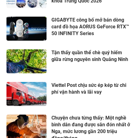
khoa Trung Quốc 2026
GIGABYTE công bố mở bán dòng
card đồ họa AORUS GeForce RTX™
50 INFINITY Series
Tận thấy quần thể chè quý hiếm
giữa rừng nguyên sinh Quảng Ninh
Viettel Post chịu sức ép kép từ chi
phí vận hành và lãi vay
Chuyện chưa từng thấy: Một nghề
bình dân đang được săn đón nhất ở
Nga, mức lương gần 200 triệu