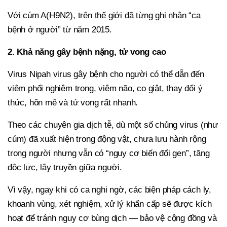
Với cúm A(H9N2), trên thế giới đã từng ghi nhận “ca
bệnh ở người” từ năm 2015.
2. Khả năng gây bệnh nặng, tử vong cao
Virus Nipah virus gây bệnh cho người có thể dẫn đến
viêm phổi nghiêm trọng, viêm não, co giật, thay đổi ý
thức, hôn mê và tử vong rất nhanh.
Theo các chuyên gia dịch tễ, dù một số chủng virus (như
cúm) đã xuất hiện trong động vật, chưa lưu hành rộng
trong người nhưng vẫn có “nguy cơ biến đổi gen”, tăng
độc lực, lây truyền giữa người.
Vì vậy, ngay khi có ca nghi ngờ, các biện pháp cách ly,
khoanh vùng, xét nghiệm, xử lý khẩn cấp sẽ được kích
hoạt để tránh nguy cơ bùng dịch — bảo vệ cộng đồng và