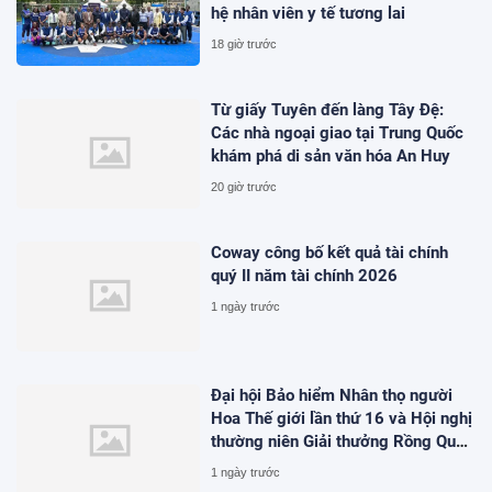
hệ nhân viên y tế tương lai
18 giờ trước
Từ giấy Tuyên đến làng Tây Đệ:
Các nhà ngoại giao tại Trung Quốc
khám phá di sản văn hóa An Huy
20 giờ trước
Coway công bố kết quả tài chính
quý II năm tài chính 2026
1 ngày trước
Đại hội Bảo hiểm Nhân thọ người
Hoa Thế giới lần thứ 16 và Hội nghị
thường niên Giải thưởng Rồng Quốc
tế (IDA) 2026 được tổ chức trọng
1 ngày trước
thể