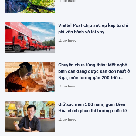
11 giờ trước
Viettel Post chịu sức ép kép từ chi
phí vận hành và lãi vay
11 giờ trước
Chuyện chưa từng thấy: Một nghề
bình dân đang được săn đón nhất ở
Nga, mức lương gần 200 triệu
đồng/tháng
11 giờ trước
Giữ sắc men 300 năm, gốm Biên
Hòa chinh phục thị trường quốc tế
11 giờ trước