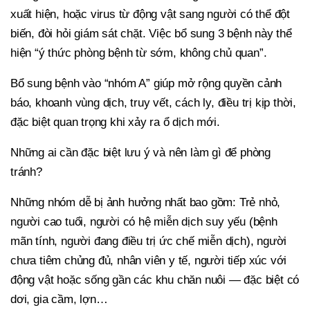
xuất hiện, hoặc virus từ động vật sang người có thể đột
biến, đòi hỏi giám sát chặt. Việc bổ sung 3 bệnh này thể
hiện “ý thức phòng bệnh từ sớm, không chủ quan”.
Bổ sung bệnh vào “nhóm A” giúp mở rộng quyền cảnh
báo, khoanh vùng dịch, truy vết, cách ly, điều trị kịp thời,
đặc biệt quan trọng khi xảy ra ổ dịch mới.
Những ai cần đặc biệt lưu ý và nên làm gì để phòng
tránh?
Những nhóm dễ bị ảnh hưởng nhất bao gồm: Trẻ nhỏ,
người cao tuổi, người có hệ miễn dịch suy yếu (bệnh
mãn tính, người đang điều trị ức chế miễn dịch), người
chưa tiêm chủng đủ, nhân viên y tế, người tiếp xúc với
động vật hoặc sống gần các khu chăn nuôi — đặc biệt có
dơi, gia cầm, lợn…