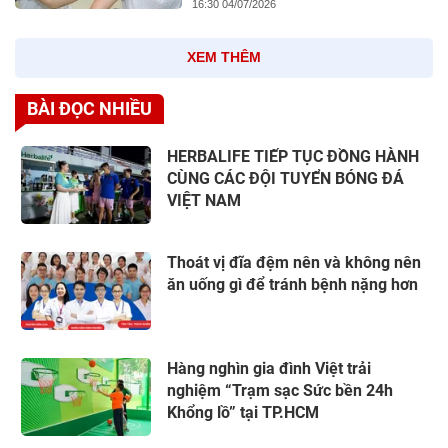
16:30 04/07/2026
XEM THÊM
BÀI ĐỌC NHIỀU
HERBALIFE TIẾP TỤC ĐỒNG HÀNH
CÙNG CÁC ĐỘI TUYỂN BÓNG ĐÁ
VIỆT NAM
Thoát vị đĩa đệm nên và không nên
ăn uống gì để tránh bệnh nặng hơn
Hàng nghìn gia đình Việt trải
nghiệm “Trạm sạc Sức bền 24h
Khổng lồ” tại TP.HCM