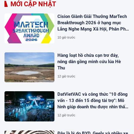
MỚI CẬP NHẬT
Cision Giành Giải Thưởng MarTech
Breakthrough 2026 ở hạng mục
Lắng Nghe Mạng Xã Hội, Phân Phối
Thông Cáo Báo Chí và Tối Ưu Hóa
10 giờ trước
Công Cụ Trả Lời (AEO)
Hàng loạt hồ chứa cạn trơ đáy,
nông dân gồng mình cứu lúa Hè
Thu
12 giờ trước
DatVietVAC và công thức "10 đồng
vốn - 13 đến 15 đồng tài trợ": Mô
hình giúp doanh thu được nhìn thấy
ngay khi dự án bắt đầu
12 giờ trước
Đây là lý do BYD, Geely và nhiều xe