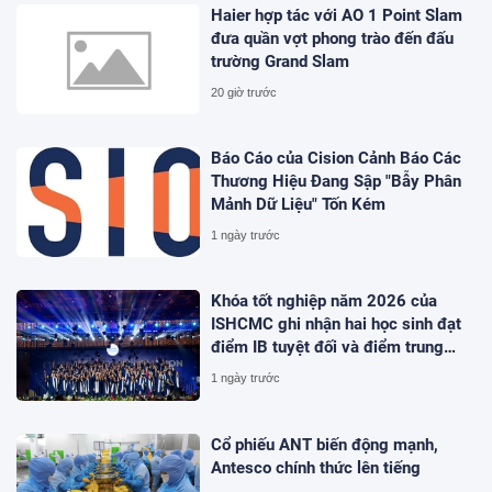
Haier hợp tác với AO 1 Point Slam
đưa quần vợt phong trào đến đấu
trường Grand Slam
20 giờ trước
Báo Cáo của Cision Cảnh Báo Các
Thương Hiệu Đang Sập "Bẫy Phân
Mảnh Dữ Liệu" Tốn Kém
1 ngày trước
Khóa tốt nghiệp năm 2026 của
ISHCMC ghi nhận hai học sinh đạt
điểm IB tuyệt đối và điểm trung
bình toàn khóa đạt 34,5
1 ngày trước
Cổ phiếu ANT biến động mạnh,
Antesco chính thức lên tiếng