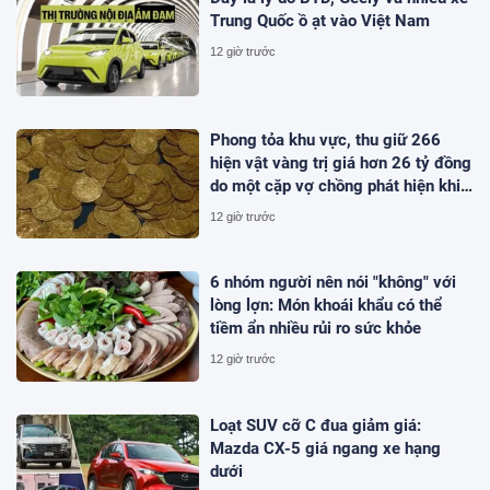
Trung Quốc ồ ạt vào Việt Nam
12 giờ trước
Phong tỏa khu vực, thu giữ 266
hiện vật vàng trị giá hơn 26 tỷ đồng
do một cặp vợ chồng phát hiện khi
thay sàn nhà
12 giờ trước
6 nhóm người nên nói "không" với
lòng lợn: Món khoái khẩu có thể
tiềm ẩn nhiều rủi ro sức khỏe
12 giờ trước
Loạt SUV cỡ C đua giảm giá:
Mazda CX-5 giá ngang xe hạng
dưới