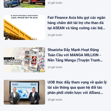
12 giờ trước
Fair Finance Asia kêu gọi các ngân
hàng chấm dứt tài trợ cho than đá
tại ASEAN và tăng cường các biện
pháp bảo vệ xã hội
14 giờ trước
Shueisha Đẩy Mạnh Hoạt Động
Toàn Cầu với MANGA MILLION -
Nền Tảng Manga (Truyện Tranh
Nhật Bản) Hỗ Trợ 100 Ngôn Ngữ
14 giờ trước
UOB thúc đẩy tham vọng về quản lý
tài sản thông qua quan hệ đối tác
phân phối chiến lược với Allianz
Global Investors
18 giờ trước