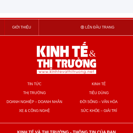
GIỚI THIỆU
LÊN ĐẦU TRANG
TIN TỨC
KINH TẾ
THỊ TRƯỜNG
TIÊU DÙNG
DOANH NGHIỆP – DOANH NHÂN
ĐỜI SỐNG – VĂN HÓA
XE & CÔNG NGHỆ
SỨC KHỎE – GIẢI TRÍ
KINH TẾ VÀ THỊ TRƯỜNG - THÔNG TIN CỦA BẠN