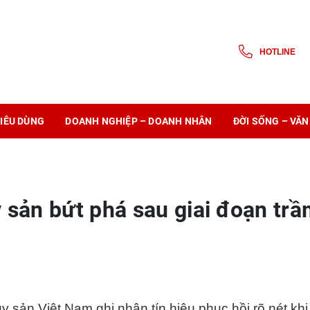
HOTLINE
IÊU DÙNG
DOANH NGHIỆP – DOANH NHÂN
ĐỜI SỐNG – VĂN
 sản bứt phá sau giai đoạn tr
ủy sản Việt Nam ghi nhận tín hiệu phục hồi rõ nét khi