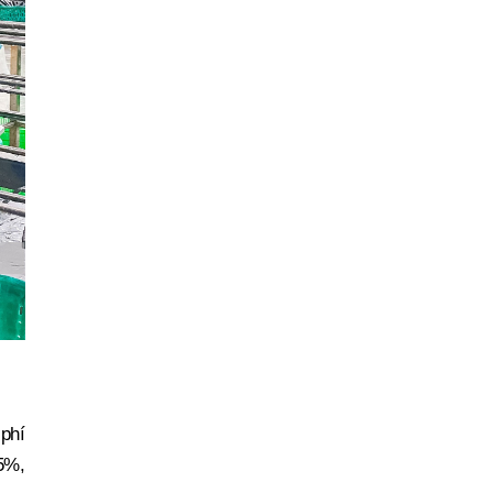
 phí
 5%,