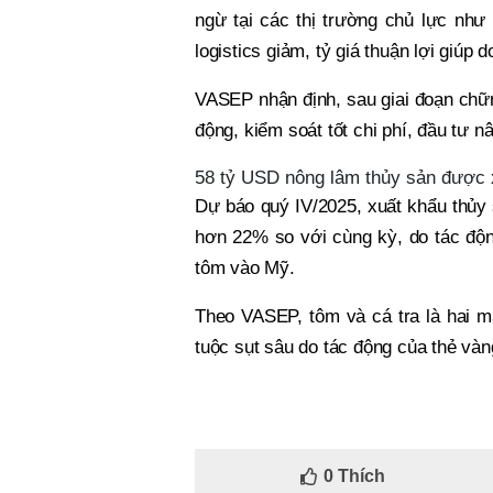
ngừ tại các thị trường chủ lực như
logistics giảm, tỷ giá thuận lợi giúp 
VASEP nhận định, sau giai đoạn chững
động, kiểm soát tốt chi phí, đầu tư n
58 tỷ USD nông lâm thủy sản được x
Dự báo quý IV/2025, xuất khẩu thủy
hơn 22% so với cùng kỳ, do tác độ
tôm vào Mỹ.
Theo VASEP, tôm và cá tra là hai m
tuộc sụt sâu do tác động của thẻ và
0
Thích