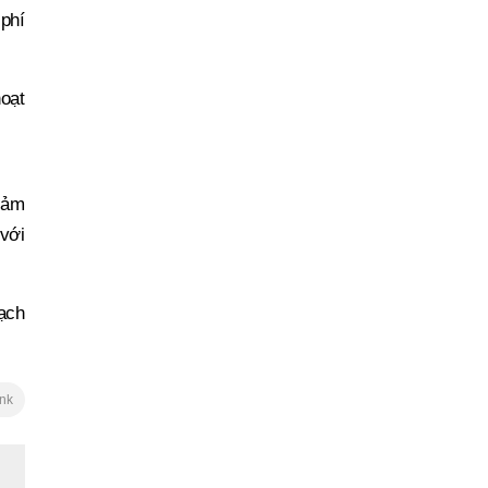
phí
hoạt
iảm
với
ạch
ink