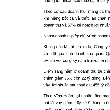
nhưng lợi nhuận sau thuế đạt 97,5 tỷ
Theo cơ cấu doanh thu, mảng cá tra 
khi mảng bột cá và thức ăn chăn n
doanh thu và 57% kế hoạch lợi nhuậ
Nhóm doanh nghiệp giữ vững phong 
Không còn là cái tên xa lạ, Công ty
với kết quả kinh doanh khả quan. Qu
6% so với cùng kỳ năm trước, lợi nh
Điểm sáng nằm ở doanh thu tài chính
chính giảm 75% còn 22 tỷ đồng. Bên 
vậy, lợi nhuận sau thuế đạt 455 tỷ đ
Theo Vĩnh Hoàn, lợi nhuận tăng mạn
phí lãi vay giảm. Lũy kế 9 tháng, cô
thuế, hoàn thành 75% kế hoạch doanh