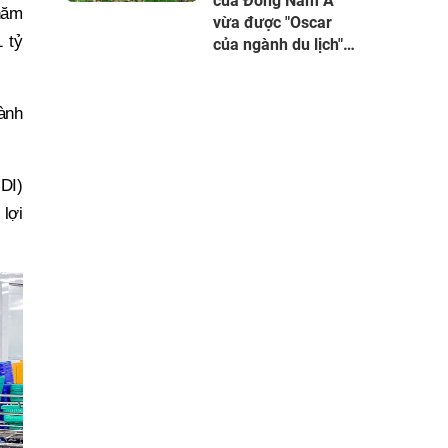
của Đông Nam Á
năm
vừa được "Oscar
 tỷ
của ngành du lịch"
đề cử, là nơi tỷ phú
Xuân Trường đầu
tư KDL tâm linh
hành
12.000 ha
IDI)
 lợi