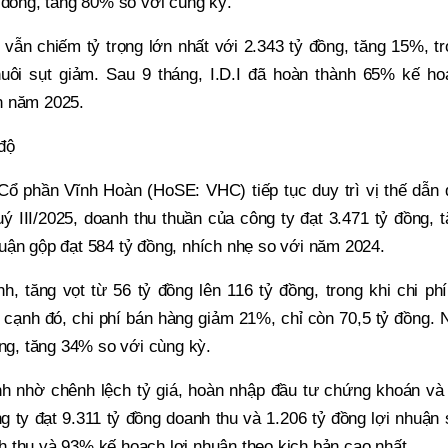
 đồng, tăng 80% so với cùng kỳ.
vẫn chiếm tỷ trọng lớn nhất với 2.343 tỷ đồng, tăng 15%, t
uôi sụt giảm. Sau 9 tháng, I.D.I đã hoàn thành 65% kế ho
n năm 2025.
độ
 Cổ phần Vĩnh Hoàn (HoSE: VHC) tiếp tục duy trì vị thế dẫn
ý III/2025, doanh thu thuần của công ty đạt 3.471 tỷ đồng, 
uận gộp đạt 584 tỷ đồng, nhích nhẹ so với năm 2024.
, tăng vọt từ 56 tỷ đồng lên 116 tỷ đồng, trong khi chi phí
cạnh đó, chi phí bán hàng giảm 21%, chỉ còn 70,5 tỷ đồng. 
ồng, tăng 34% so với cùng kỳ.
h nhờ chênh lệch tỷ giá, hoàn nhập đầu tư chứng khoán và 
ng ty đạt 9.311 tỷ đồng doanh thu và 1.206 tỷ đồng lợi nhuận
 thu và 93% kế hoạch lợi nhuận theo kịch bản cao nhất.