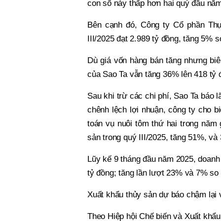
con số này thấp hơn hai quý đầu năm
Bên cạnh đó, Công ty Cổ phần Th
III/2025 đạt 2.989 tỷ đồng, tăng 5% s
Dù giá vốn hàng bán tăng nhưng bi
của Sao Ta vẫn tăng 36% lên 418 tỷ đ
Sau khi trừ các chi phí, Sao Ta báo l
chênh lệch lợi nhuận, công ty cho bi
toán vụ nuôi tôm thứ hai trong năm 
sản trong quý III/2025, tăng 51%, và
Lũy kế 9 tháng đầu năm 2025, doanh t
tỷ đồng; tăng lần lượt 23% và 7% so
Xuất khẩu thủy sản dự báo chậm lại
Theo Hiệp hội Chế biến và Xuất khẩu