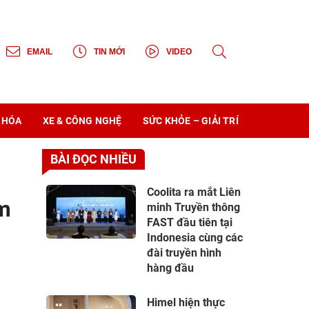
EMAIL
TIN MỚI
VIDEO
 HÓA
XE & CÔNG NGHỆ
SỨC KHỎE – GIẢI TRÍ
BÀI ĐỌC NHIỀU
Coolita ra mắt Liên
ầm
minh Truyền thông
FAST đầu tiên tại
Indonesia cùng các
đài truyền hình
hàng đầu
Himel hiện thực