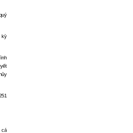
quý
 kỳ
rình
uyết
thủy
 251
 cá