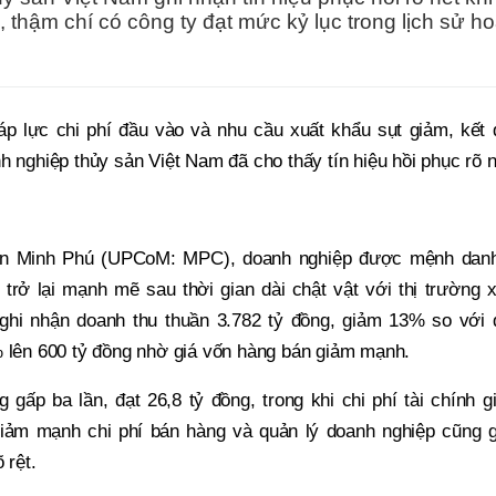
 thậm chí có công ty đạt mức kỷ lục trong lịch sử ho
 áp lực chi phí đầu vào và nhu cầu xuất khẩu sụt giảm, kết
h nghiệp thủy sản Việt Nam đã cho thấy tín hiệu hồi phục rõ n
ản Minh Phú (UPCoM: MPC), doanh nghiệp được mệnh danh
rở lại mạnh mẽ sau thời gian dài chật vật với thị trường x
 ghi nhận doanh thu thuần 3.782 tỷ đồng, giảm 13% so với 
% lên 600 tỷ đồng nhờ giá vốn hàng bán giảm mạnh.
 gấp ba lần, đạt 26,8 tỷ đồng, trong khi chi phí tài chính 
giảm mạnh chi phí bán hàng và quản lý doanh nghiệp cũng g
 rệt.