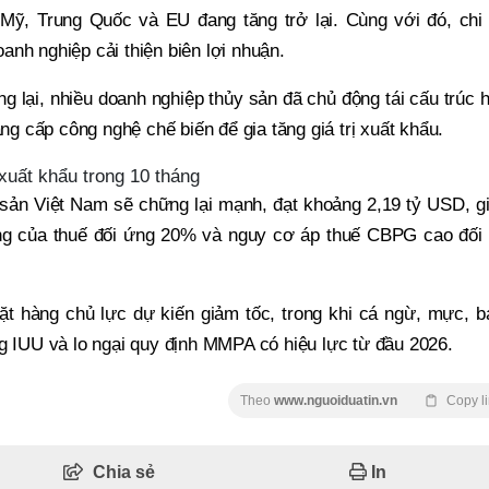
 Mỹ, Trung Quốc và EU đang tăng trở lại. Cùng với đó, chi 
doanh nghiệp cải thiện biên lợi nhuận.
 lại, nhiều doanh nghiệp thủy sản đã chủ động tái cấu trúc 
âng cấp công nghệ chế biến để gia tăng giá trị xuất khẩu.
uất khẩu trong 10 tháng
 sản Việt Nam sẽ chững lại mạnh, đạt khoảng 2,19 tỷ USD, g
ng của thuế đối ứng 20% và nguy cơ áp thuế CBPG cao đối 
ặt hàng chủ lực dự kiến giảm tốc, trong khi cá ngừ, mực, b
ng IUU và lo ngại quy định MMPA có hiệu lực từ đầu 2026.
Theo
www.nguoiduatin.vn
Copy l
Chia sẻ
In