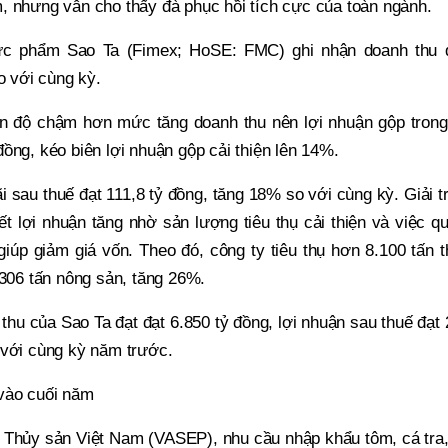
, nhưng vẫn cho thấy đà phục hồi tích cực của toàn ngành.
ực phẩm Sao Ta (Fimex; HoSE: FMC) ghi nhận doanh thu 
o với cùng kỳ.
ên độ chậm hơn mức tăng doanh thu nên lợi nhuận gộp trong
ồng, kéo biên lợi nhuận gộp cải thiện lên 14%.
ãi sau thuế đạt 111,8 tỷ đồng, tăng 18% so với cùng kỳ. Giải t
ết lợi nhuận tăng nhờ sản lượng tiêu thụ cải thiện và việc q
giúp giảm giá vốn. Theo đó, công ty tiêu thụ hơn 8.100 tấn 
 306 tấn nông sản, tăng 26%.
hu của Sao Ta đạt đạt 6.850 tỷ đồng, lợi nhuận sau thuế đạt
 với cùng kỳ năm trước.
 vào cuối năm
 Thủy sản Việt Nam (VASEP), nhu cầu nhập khẩu tôm, cá tra,