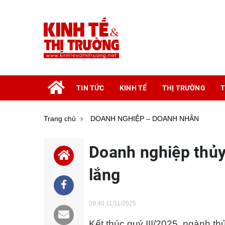
TIN TỨC
KINH TẾ
THỊ TRƯỜNG
T
Trang chủ
DOANH NGHIỆP – DOANH NHÂN
Doanh nghiệp thủy
lắng
09:40 11/11/2025
Kết thúc quý III/2025, ngành th