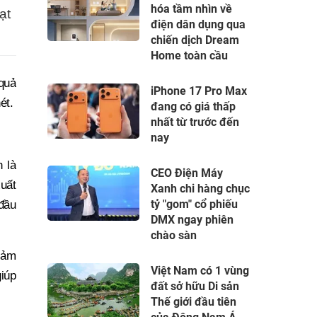
hóa tầm nhìn về
ạt
điện dân dụng qua
chiến dịch Dream
Home toàn cầu
 quả
iPhone 17 Pro Max
ét.
đang có giá thấp
nhất từ trước đến
nay
 là
CEO Điện Máy
uất
Xanh chi hàng chục
tỷ "gom" cổ phiếu
đầu
DMX ngay phiên
chào sàn
giảm
Việt Nam có 1 vùng
iúp
đất sở hữu Di sản
Thế giới đầu tiên