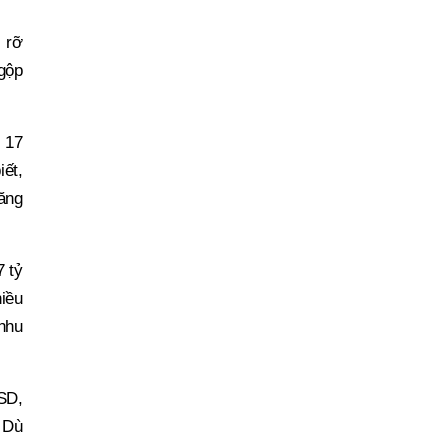
 rỡ
 gộp
n 17
iết,
tăng
7 tỷ
iều
 nhu
USD,
. Dù