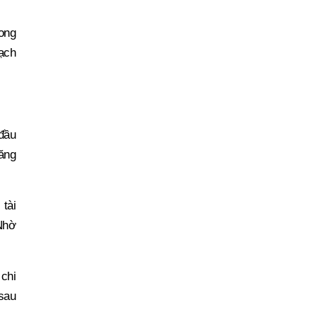
rong
ạch
 đầu
tăng
 tài
Nhờ
chi
 sau