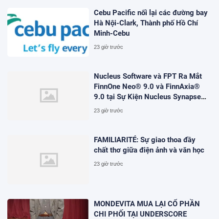
Cebu Pacific nối lại các đường bay
Hà Nội-Clark, Thành phố Hồ Chí
Minh-Cebu
23 giờ trước
Nucleus Software và FPT Ra Mắt
FinnOne Neo® 9.0 và FinnAxia®
9.0 tại Sự Kiện Nucleus Synapse
Lần Đầu Tiên tại Việt Nam
23 giờ trước
FAMILIARITÉ: Sự giao thoa đầy
chất thơ giữa điện ảnh và văn học
23 giờ trước
MONDEVITA MUA LẠI CỔ PHẦN
CHI PHỐI TẠI UNDERSCORE