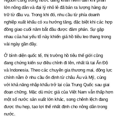
Nguồn cung trong nước đang khan hiếm dần khi phần
lớn nông dân và đại lý nhỏ lẻ đã bán ra lượng hàng dự
trữ từ đầu vụ. Trong khi đó, nhu cầu từ phía doanh
nghiệp xuất khẩu có xu hướng tăng, đặc biệt khi các hợp
đồng giao cuối năm bắt đầu được đàm phán. Sự gặp
nhau của hai yếu tố này khiến giá hồ tiêu leo thang trong
vài ngày gần đây.
Ở bình diện quốc tế, thị trường hồ tiêu thế giới cũng
đang chứng kiến sự điều chỉnh đi lên, nhất là tại Ấn Độ
và Indonesia. Theo các chuyên gia thương mại, động lực
chính nằm ở nhu cầu ổn định từ châu Âu và Mỹ, cùng
với khả năng nhập khẩu trở lại của Trung Quốc sau giai
đoạn chững. Mặc dù mức giá của Việt Nam vẫn thấp hơn
một số nước sản xuất lớn khác, song chênh lệch đang
được thu hẹp, tạo lợi thế nhất định cho nông dân trong
nước.