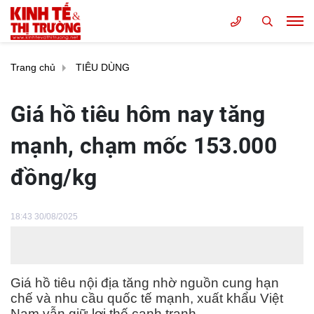
Trang chủ
TIÊU DÙNG
Giá hồ tiêu hôm nay tăng
mạnh, chạm mốc 153.000
đồng/kg
18:43 30/08/2025
Giá hồ tiêu nội địa tăng nhờ nguồn cung hạn
chế và nhu cầu quốc tế mạnh, xuất khẩu Việt
Nam vẫn giữ lợi thế cạnh tranh.