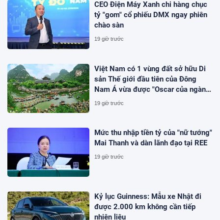
CEO Điện Máy Xanh chi hàng chục
tỷ "gom" cổ phiếu DMX ngay phiên
chào sàn
19 giờ trước
Việt Nam có 1 vùng đất sở hữu Di
sản Thế giới đầu tiên của Đông
Nam Á vừa được "Oscar của ngành
du lịch" đề cử, là nơi tỷ phú Xuân
19 giờ trước
Trường đầu tư KDL tâm linh 12.000
ha
Mức thu nhập tiền tỷ của "nữ tướng"
Mai Thanh và dàn lãnh đạo tại REE
19 giờ trước
Kỷ lục Guinness: Mẫu xe Nhật đi
được 2.000 km không cần tiếp
nhiên liệu