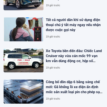
19 giờ trước
Tất cả người dân khi sử dụng điện
thoại chú ý tắt máy ngay nếu nhận
được cuộc gọi này
19 giờ trước
Xe Toyota bền đến đâu: Chiếc Land
Cruiser này vừa cán mốc 99 vạn
km vẫn dùng động cơ, hộp số
nguyên bản
19 giờ trước
Công bố dồn dập 6 bằng sáng chế
mới: Gã khổng lồ xe điện ấn định
mốc sản xuất loại pin cho phép sạc
1 lần đi từ Hà Nội đến TP.HCM
19 giờ trước