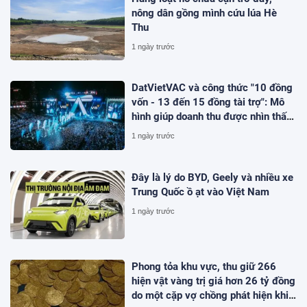
nông dân gồng mình cứu lúa Hè
Thu
1 ngày trước
DatVietVAC và công thức "10 đồng
vốn - 13 đến 15 đồng tài trợ": Mô
hình giúp doanh thu được nhìn thấy
ngay khi dự án bắt đầu
1 ngày trước
Đây là lý do BYD, Geely và nhiều xe
Trung Quốc ồ ạt vào Việt Nam
1 ngày trước
Phong tỏa khu vực, thu giữ 266
hiện vật vàng trị giá hơn 26 tỷ đồng
do một cặp vợ chồng phát hiện khi