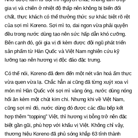
gia vị và chiên ở nhiệt độ thấp nên không bị biến đổi
chất, thực khách có thể thưởng thức sự khác biệt rõ rệt
của sợi mì Koreno. Sợi mì to, dai ngon vừa phải quyện
đều trong nước dùng tạo nên sức hấp dẫn khó cưỡng.
Bên cạnh đó, gói gia vị đi kèm được đội ngũ phát triển
sản phẩm từ Hàn Quốc và Việt Nam nghiên cứu kỹ
lưỡng tạo nên hương vị độc đáo đặc trưng.
Có thể nói, Koreno đã đem đến một nét văn hoá ẩm thực
vừa quen vừa lạ. Chắc hẳn ai cũng đã từng xuýt xoa vì
món mì Hàn Quốc với sợi mì vàng óng, nước dùng nóng
hổi ăn kèm một chút kim chi. Nhưng khi về Việt Nam,
cũng sợi mì đó, nước dùng đó được các đầu bếp kết
hợp thêm “topping” Việt, thì hương vị bỗng trở nên đặc
biệt gần gũi, phù hợp với khẩu vị Việt. Không chỉ vậy,
thương hiệu Koreno đã phủ sóng khắp 63 tỉnh thành