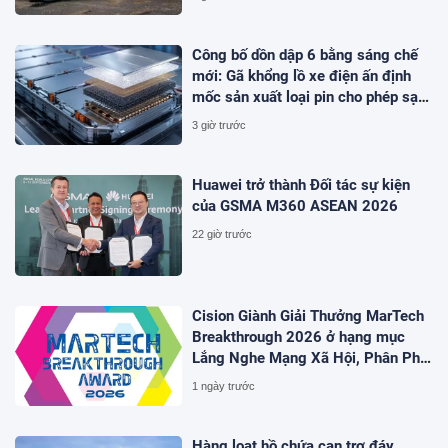
Công bố dồn dập 6 bằng sáng chế
mới: Gã khổng lồ xe điện ấn định
mốc sản xuất loại pin cho phép sạc
1 lần đi từ Hà Nội đến TP.HCM
3 giờ trước
Huawei trở thành Đối tác sự kiện
của GSMA M360 ASEAN 2026
22 giờ trước
Cision Giành Giải Thưởng MarTech
Breakthrough 2026 ở hạng mục
Lắng Nghe Mạng Xã Hội, Phân Phối
Thông Cáo Báo Chí và Tối Ưu Hóa
1 ngày trước
Công Cụ Trả Lời (AEO)
Hàng loạt hồ chứa cạn trơ đáy,