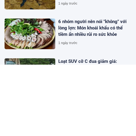
thay sàn nhà
1 ngày trước
6 nhóm người nên nói "không" với
lòng lợn: Món khoái khẩu có thể
tiềm ẩn nhiều rủi ro sức khỏe
1 ngày trước
Loạt SUV cỡ C đua giảm giá:
Mazda CX-5 giá ngang xe hạng
dưới
1 ngày trước
Fair Finance Asia kêu gọi các ngân
hàng chấm dứt tài trợ cho than đá
tại ASEAN và tăng cường các biện
pháp bảo vệ xã hội
1 ngày trước