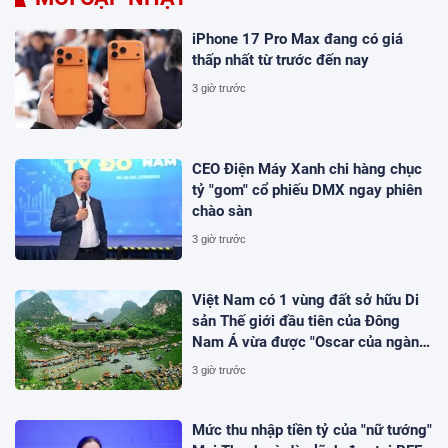
iPhone 17 Pro Max đang có giá
thấp nhất từ trước đến nay
3 giờ trước
CEO Điện Máy Xanh chi hàng chục
tỷ "gom" cổ phiếu DMX ngay phiên
chào sàn
3 giờ trước
Việt Nam có 1 vùng đất sở hữu Di
sản Thế giới đầu tiên của Đông
Nam Á vừa được "Oscar của ngành
du lịch" đề cử, là nơi tỷ phú Xuân
3 giờ trước
Trường đầu tư KDL tâm linh 12.000
ha
Mức thu nhập tiền tỷ của "nữ tướng"