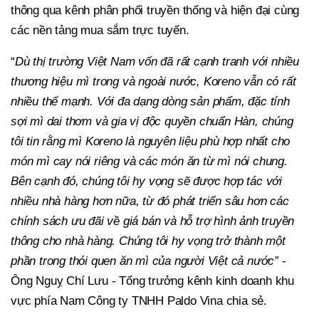
thông qua kênh phân phối truyền thống và hiện đại cùng
các nền tảng mua sắm trực tuyến.
“
Dù thị trường Việt Nam vốn đã rất cạnh tranh với nhiều
thương hiệu mì trong và ngoài nước, Koreno vẫn có rất
nhiều thế mạnh. Với đa dạng dòng sản phẩm, đặc tính
sợi mì dai thơm và gia vị độc quyền chuẩn Hàn, chúng
tôi tin rằng mì Koreno là nguyên liệu phù hợp nhất cho
món mì cay nói riêng và các món ăn từ mì nói chung.
Bên cạnh đó, chúng tôi hy vọng sẽ được hợp tác với
nhiều nhà hàng hơn nữa, từ đó phát triển sâu hơn các
chính sách ưu đãi về giá bán và hỗ trợ hình ảnh truyền
thông cho nhà hàng. Chúng tôi hy vọng trở thành một
phần trong thói quen ăn mì của người Việt cả nước”
-
Ông Nguỵ Chí Lưu - Tổng trưởng kênh kinh doanh khu
vực phía Nam Công ty TNHH Paldo Vina chia sẻ.