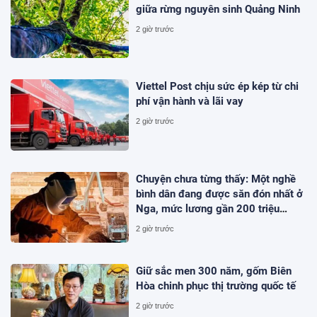
giữa rừng nguyên sinh Quảng Ninh
2 giờ trước
Viettel Post chịu sức ép kép từ chi
phí vận hành và lãi vay
2 giờ trước
Chuyện chưa từng thấy: Một nghề
bình dân đang được săn đón nhất ở
Nga, mức lương gần 200 triệu
đồng/tháng
2 giờ trước
Giữ sắc men 300 năm, gốm Biên
Hòa chinh phục thị trường quốc tế
2 giờ trước