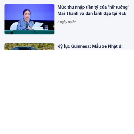
Mức thu nhập tiền tỷ của "nữ tướng"
Mai Thanh và dàn lãnh đạo tại REE
3 ngày trước
Kỷ lục Guinness: Mẫu xe Nhật đi
được 2.000 km không cần tiếp
nhiên liệu
3 ngày trước
Tất cả người dân khi sử dụng điện
thoại chú ý tắt máy ngay nếu nhận
được cuộc gọi này
3 ngày trước
Xe Toyota bền đến đâu: Chiếc Land
Cruiser này vừa cán mốc 99 vạn