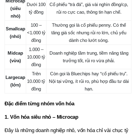
Microcap
Dưới 100
Cổ phiếu “trà đá”, giá vài nghìn đồng/cp,
(siêu
tỷ đồng
rủi ro cực cao, thông tin hạn chế.
nhỏ)
100 –
Thường gọi là cổ phiếu penny. Có thể
Smallcap
<1.000 tỷ
tăng giá sốc nhưng rủi ro lớn, chủ yếu
(nhỏ)
đồng
dành cho lướt sóng.
1.000 –
Midcap
Doanh nghiệp tầm trung, tiềm năng tăng
10.000 tỷ
(vừa)
trưởng tốt, rủi ro vừa phải.
đồng
Trên
Còn gọi là Bluechips hay “cổ phiếu trụ”.
Largecap
10.000 tỷ
Nội tại vững, ít rủi ro, phù hợp đầu tư dài
(lớn)
đồng
hạn.
Đặc điểm từng nhóm vốn hóa
1. Vốn hóa siêu nhỏ – Microcap
Đây là những doanh nghiệp nhỏ, vốn hóa chỉ vài chục tỷ