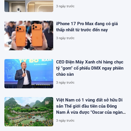
3 ngày trước
iPhone 17 Pro Max đang có giá
thấp nhất từ trước đến nay
3 ngày trước
CEO Điện Máy Xanh chi hàng chục
tỷ "gom" cổ phiếu DMX ngay phiên
chào sàn
3 ngày trước
Việt Nam có 1 vùng đất sở hữu Di
sản Thế giới đầu tiên của Đông
Nam Á vừa được "Oscar của ngành
du lịch" đề cử, là nơi tỷ phú Xuân
3 ngày trước
Trường đầu tư KDL tâm linh 12.000
ha