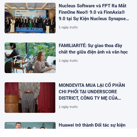
Nucleus Software và FPT Ra Mắt
FinnOne Neo® 9.0 và FinnAxia®
9.0 tại Sự Kiện Nucleus Synapse
Lần Đầu Tiên tại Việt Nam
1 ngày trước
FAMILIARITÉ: Sự giao thoa đầy
chất thơ giữa điện ảnh và văn học
1 ngày trước
MONDEVITA MUA LẠI CỔ PHẦN
CHI PHỐI TẠI UNDERSCORE
DISTRICT, CÔNG TY MẸ CỦA
MAGLIANO, ĐÁNH DẤU BƯỚC THỨ
1 ngày trước
HAI TRONG QUÁ TRÌNH XÂY DỰNG
NỀN TẢNG THƯƠNG HIỆU CAO
CẤP MỚI CỦA Ý.
Huawei trở thành Đối tác sự kiện
của GSMA M360 ASEAN 2026