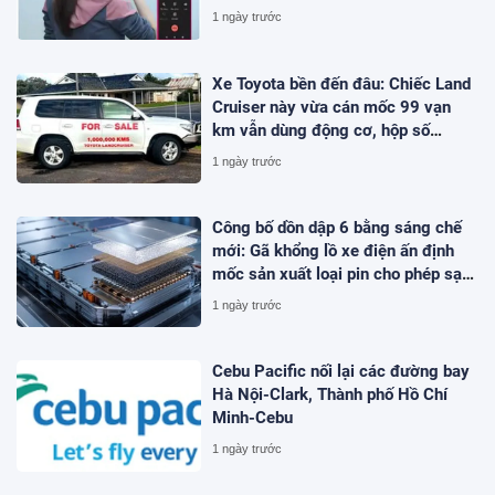
1 ngày trước
Xe Toyota bền đến đâu: Chiếc Land
Cruiser này vừa cán mốc 99 vạn
km vẫn dùng động cơ, hộp số
nguyên bản
1 ngày trước
Công bố dồn dập 6 bằng sáng chế
mới: Gã khổng lồ xe điện ấn định
mốc sản xuất loại pin cho phép sạc
1 lần đi từ Hà Nội đến TP.HCM
1 ngày trước
Cebu Pacific nối lại các đường bay
Hà Nội-Clark, Thành phố Hồ Chí
Minh-Cebu
1 ngày trước