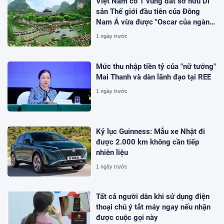
Việt Nam có 1 vùng đất sở hữu Di
sản Thế giới đầu tiên của Đông
Nam Á vừa được "Oscar của ngành
du lịch" đề cử, là nơi tỷ phú Xuân
1 ngày trước
Trường đầu tư KDL tâm linh 12.000
ha
Mức thu nhập tiền tỷ của "nữ tướng"
Mai Thanh và dàn lãnh đạo tại REE
1 ngày trước
Kỷ lục Guinness: Mẫu xe Nhật đi
được 2.000 km không cần tiếp
nhiên liệu
1 ngày trước
Tất cả người dân khi sử dụng điện
thoại chú ý tắt máy ngay nếu nhận
được cuộc gọi này