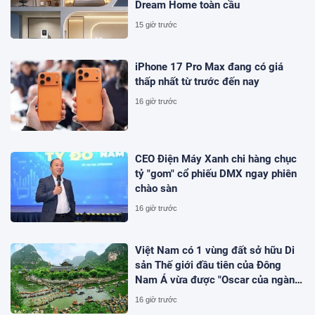
Dream Home toàn cầu
15 giờ trước
iPhone 17 Pro Max đang có giá
thấp nhất từ trước đến nay
16 giờ trước
CEO Điện Máy Xanh chi hàng chục
tỷ "gom" cổ phiếu DMX ngay phiên
chào sàn
16 giờ trước
Việt Nam có 1 vùng đất sở hữu Di
sản Thế giới đầu tiên của Đông
Nam Á vừa được "Oscar của ngành
du lịch" đề cử, là nơi tỷ phú Xuân
16 giờ trước
Trường đầu tư KDL tâm linh 12.000