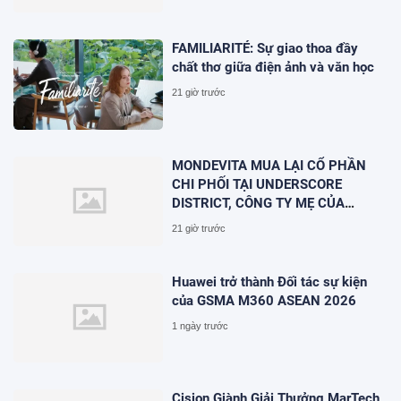
FAMILIARITÉ: Sự giao thoa đầy
chất thơ giữa điện ảnh và văn học
21 giờ trước
MONDEVITA MUA LẠI CỔ PHẦN
CHI PHỐI TẠI UNDERSCORE
DISTRICT, CÔNG TY MẸ CỦA
MAGLIANO, ĐÁNH DẤU BƯỚC THỨ
21 giờ trước
HAI TRONG QUÁ TRÌNH XÂY DỰNG
NỀN TẢNG THƯƠNG HIỆU CAO
CẤP MỚI CỦA Ý.
Huawei trở thành Đối tác sự kiện
của GSMA M360 ASEAN 2026
1 ngày trước
Cision Giành Giải Thưởng MarTech