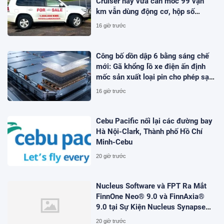
Cruiser này vừa cán mốc 99 vạn
km vẫn dùng động cơ, hộp số
nguyên bản
16 giờ trước
Công bố dồn dập 6 bằng sáng chế
mới: Gã khổng lồ xe điện ấn định
mốc sản xuất loại pin cho phép sạc
1 lần đi từ Hà Nội đến TP.HCM
16 giờ trước
Cebu Pacific nối lại các đường bay
Hà Nội-Clark, Thành phố Hồ Chí
Minh-Cebu
20 giờ trước
Nucleus Software và FPT Ra Mắt
FinnOne Neo® 9.0 và FinnAxia®
9.0 tại Sự Kiện Nucleus Synapse
Lần Đầu Tiên tại Việt Nam
20 giờ trước