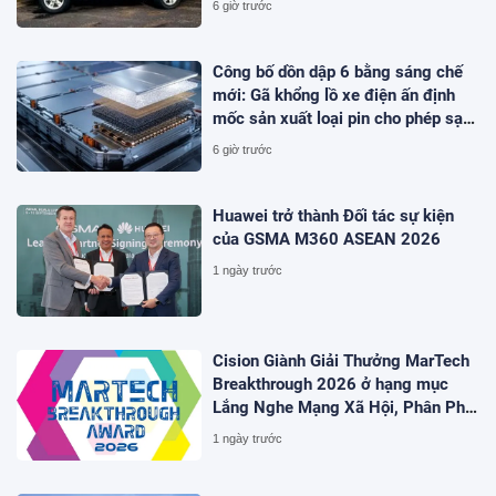
6 giờ trước
Công bố dồn dập 6 bằng sáng chế
mới: Gã khổng lồ xe điện ấn định
mốc sản xuất loại pin cho phép sạc
1 lần đi từ Hà Nội đến TP.HCM
6 giờ trước
Huawei trở thành Đối tác sự kiện
của GSMA M360 ASEAN 2026
1 ngày trước
Cision Giành Giải Thưởng MarTech
Breakthrough 2026 ở hạng mục
Lắng Nghe Mạng Xã Hội, Phân Phối
Thông Cáo Báo Chí và Tối Ưu Hóa
1 ngày trước
Công Cụ Trả Lời (AEO)