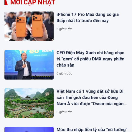
MỚI CẬP NHẬT
iPhone 17 Pro Max đang có giá
thấp nhất từ trước đến nay
6 giờ trước
CEO Điện Máy Xanh chi hàng chục
tỷ "gom" cổ phiếu DMX ngay phiên
chào sàn
6 giờ trước
Việt Nam có 1 vùng đất sở hữu Di
sản Thế giới đầu tiên của Đông
Nam Á vừa được "Oscar của ngành
du lịch" đề cử, là nơi tỷ phú Xuân
6 giờ trước
Trường đầu tư KDL tâm linh 12.000
ha
Mức thu nhập tiền tỷ của "nữ tướng"