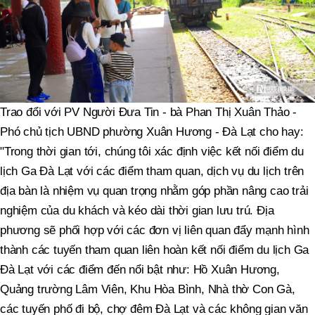
Trao đổi với PV Người Đưa Tin - bà Phan Thị Xuân Thảo -
Phó chủ tịch UBND phường Xuân Hương - Đà Lạt cho hay:
"Trong thời gian tới, chúng tôi xác định việc kết nối điểm du
lịch Ga Đà Lạt với các điểm tham quan, dịch vụ du lịch trên
địa bàn là nhiệm vụ quan trọng nhằm góp phần nâng cao trải
nghiệm của du khách và kéo dài thời gian lưu trú. Địa
phương sẽ phối hợp với các đơn vị liên quan đẩy mạnh hình
thành các tuyến tham quan liên hoàn kết nối điểm du lịch Ga
Đà Lạt với các điểm đến nổi bật như: Hồ Xuân Hương,
Quảng trường Lâm Viên, Khu Hòa Bình, Nhà thờ Con Gà,
các tuyến phố đi bộ, chợ đêm Đà Lạt và các không gian văn