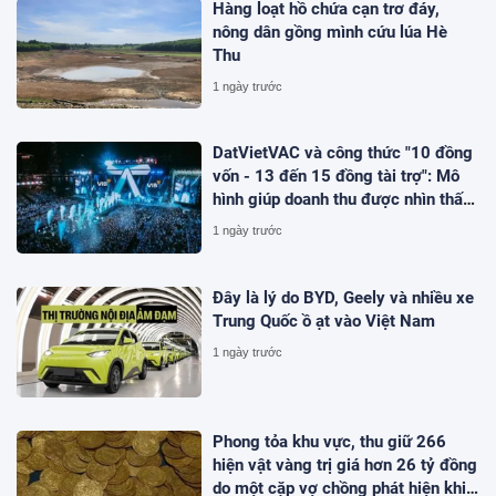
Hàng loạt hồ chứa cạn trơ đáy,
nông dân gồng mình cứu lúa Hè
Thu
1 ngày trước
DatVietVAC và công thức "10 đồng
vốn - 13 đến 15 đồng tài trợ": Mô
hình giúp doanh thu được nhìn thấy
ngay khi dự án bắt đầu
1 ngày trước
Đây là lý do BYD, Geely và nhiều xe
Trung Quốc ồ ạt vào Việt Nam
1 ngày trước
Phong tỏa khu vực, thu giữ 266
hiện vật vàng trị giá hơn 26 tỷ đồng
do một cặp vợ chồng phát hiện khi