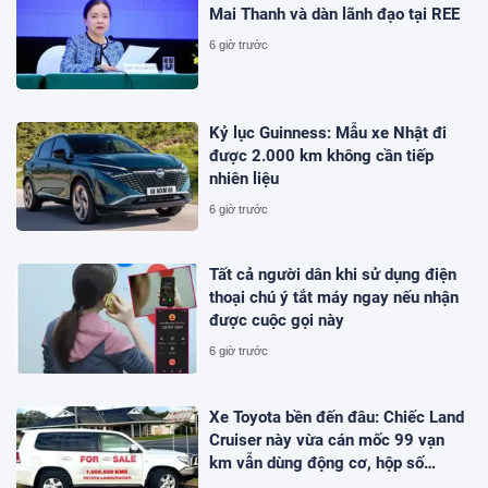
Mai Thanh và dàn lãnh đạo tại REE
6 giờ trước
Kỷ lục Guinness: Mẫu xe Nhật đi
được 2.000 km không cần tiếp
nhiên liệu
6 giờ trước
Tất cả người dân khi sử dụng điện
thoại chú ý tắt máy ngay nếu nhận
được cuộc gọi này
6 giờ trước
Xe Toyota bền đến đâu: Chiếc Land
Cruiser này vừa cán mốc 99 vạn
km vẫn dùng động cơ, hộp số
nguyên bản