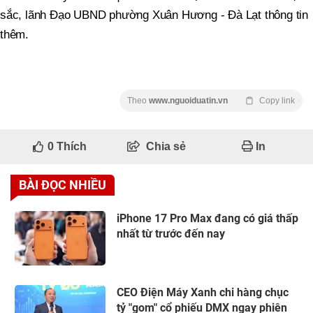
sắc, lãnh Đạo UBND phường Xuân Hương - Đà Lạt thông tin
thêm.
Theo
www.nguoiduatin.vn
Copy link
0
Thích
Chia sẻ
In
BÀI ĐỌC NHIỀU
iPhone 17 Pro Max đang có giá thấp
nhất từ trước đến nay
CEO Điện Máy Xanh chi hàng chục
tỷ "gom" cổ phiếu DMX ngay phiên