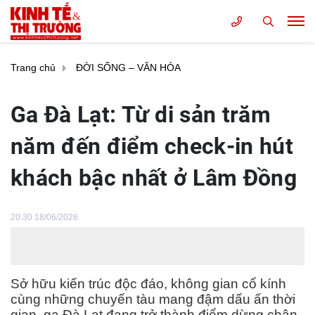
Trang chủ
ĐỜI SỐNG – VĂN HÓA
Ga Đà Lạt: Từ di sản trăm
năm đến điểm check-in hút
khách bậc nhất ở Lâm Đồng
20:30 18/06/2026
Sở hữu kiến trúc độc đáo, không gian cổ kính
cùng những chuyến tàu mang đậm dấu ấn thời
gian, ga Đà Lạt đang trở thành điểm dừng chân