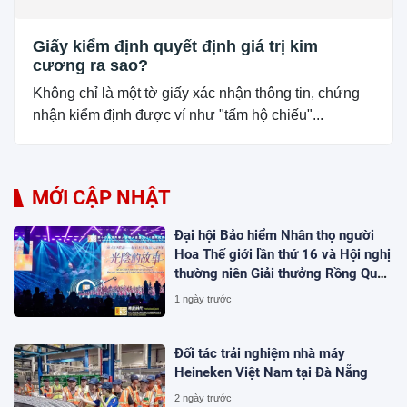
Giấy kiểm định quyết định giá trị kim
cương ra sao?
Không chỉ là một tờ giấy xác nhận thông tin, chứng
nhận kiểm định được ví như "tấm hộ chiếu"...
MỚI CẬP NHẬT
Đại hội Bảo hiểm Nhân thọ người
Hoa Thế giới lần thứ 16 và Hội nghị
thường niên Giải thưởng Rồng Quốc
tế (IDA) 2026 được tổ chức trọng
1 ngày trước
thể
Đối tác trải nghiệm nhà máy
Heineken Việt Nam tại Đà Nẵng
2 ngày trước