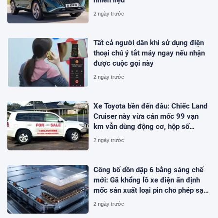
2 ngày trước
Tất cả người dân khi sử dụng điện
thoại chú ý tắt máy ngay nếu nhận
được cuộc gọi này
2 ngày trước
Xe Toyota bền đến đâu: Chiếc Land
Cruiser này vừa cán mốc 99 vạn
km vẫn dùng động cơ, hộp số
nguyên bản
2 ngày trước
Công bố dồn dập 6 bằng sáng chế
mới: Gã khổng lồ xe điện ấn định
mốc sản xuất loại pin cho phép sạc
1 lần đi từ Hà Nội đến TP.HCM
2 ngày trước