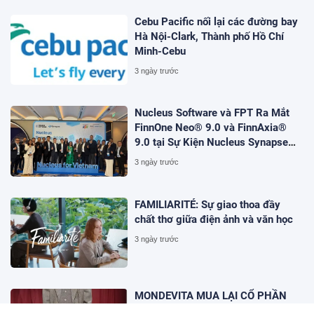
Cebu Pacific nối lại các đường bay
Hà Nội-Clark, Thành phố Hồ Chí
Minh-Cebu
3 ngày trước
Nucleus Software và FPT Ra Mắt
FinnOne Neo® 9.0 và FinnAxia®
9.0 tại Sự Kiện Nucleus Synapse
Lần Đầu Tiên tại Việt Nam
3 ngày trước
FAMILIARITÉ: Sự giao thoa đầy
chất thơ giữa điện ảnh và văn học
3 ngày trước
MONDEVITA MUA LẠI CỔ PHẦN
CHI PHỐI TẠI UNDERSCORE