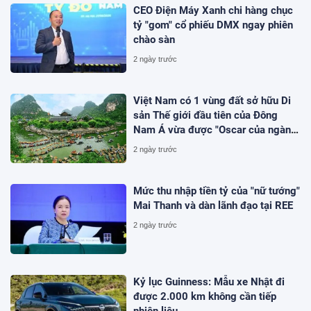
CEO Điện Máy Xanh chi hàng chục
tỷ "gom" cổ phiếu DMX ngay phiên
chào sàn
2 ngày trước
Việt Nam có 1 vùng đất sở hữu Di
sản Thế giới đầu tiên của Đông
Nam Á vừa được "Oscar của ngành
du lịch" đề cử, là nơi tỷ phú Xuân
2 ngày trước
Trường đầu tư KDL tâm linh 12.000
ha
Mức thu nhập tiền tỷ của "nữ tướng"
Mai Thanh và dàn lãnh đạo tại REE
2 ngày trước
Kỷ lục Guinness: Mẫu xe Nhật đi
được 2.000 km không cần tiếp
nhiên liệu